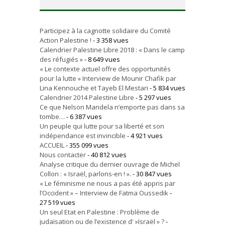
Participez à la cagnotte solidaire du Comité
Action Palestine !
- 3 358 vues
Calendrier Palestine Libre 2018 : « Dans le camp
des réfugiés »
- 8 649 vues
« Le contexte actuel offre des opportunités
pour la lutte » Interview de Mounir Chafik par
Lina Kennouche et Tayeb El Mestari
- 5 834 vues
Calendrier 2014 Palestine Libre
- 5 297 vues
Ce que Nelson Mandela n’emporte pas dans sa
tombe…
- 6 387 vues
Un peuple qui lutte pour sa liberté et son
indépendance est invincible
- 4 921 vues
ACCUEIL
- 355 099 vues
Nous contacter
- 40 812 vues
Analyse critique du dernier ouvrage de Michel
Collon : « Israël, parlons-en ! ».
- 30 847 vues
« Le féminisme ne nous a pas été appris par
l’Occident » – Interview de Fatma Oussedik
-
27 519 vues
Un seul Etat en Palestine : Problème de
judaïsation ou de l’existence d' »Israël » ?
-