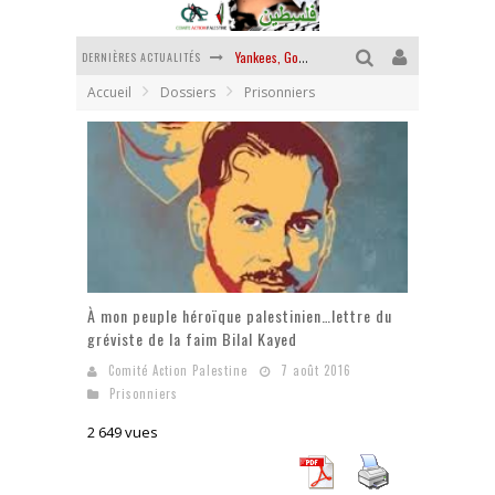
DERNIÈRES ACTUALITÉS
Yankees, Go home !
Accueil
Dossiers
Prisonniers
Chantage terroriste
La révolution ou rien
Des accords de paix sans le peuple et contre le peuple
La guerre sioniste, la guerre démographique
La banalité du mal colonial
À mon peuple héroïque palestinien…lettre du
gréviste de la faim Bilal Kayed
Comité Action Palestine
7 août 2016
Prisonniers
2 649 vues