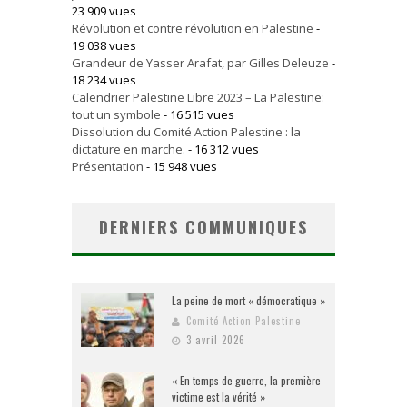
23 909 vues
Révolution et contre révolution en Palestine
-
19 038 vues
Grandeur de Yasser Arafat, par Gilles Deleuze
-
18 234 vues
Calendrier Palestine Libre 2023 – La Palestine:
tout un symbole
- 16 515 vues
Dissolution du Comité Action Palestine : la
dictature en marche.
- 16 312 vues
Présentation
- 15 948 vues
DERNIERS COMMUNIQUES
La peine de mort « démocratique »
Comité Action Palestine
3 avril 2026
« En temps de guerre, la première
victime est la vérité »