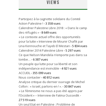
VIEWS
Participez à la cagnotte solidaire du Comité
Action Palestine !
- 3 358 vues
Calendrier Palestine Libre 2018 : « Dans le camp
des réfugiés »
- 8 649 vues
« Le contexte actuel offre des opportunités
pour la lutte » Interview de Mounir Chafik par
Lina Kennouche et Tayeb El Mestari
- 5 834 vues
Calendrier 2014 Palestine Libre
- 5 297 vues
Ce que Nelson Mandela n’emporte pas dans sa
tombe…
- 6 387 vues
Un peuple qui lutte pour sa liberté et son
indépendance est invincible
- 4 921 vues
ACCUEIL
- 355 099 vues
Nous contacter
- 40 812 vues
Analyse critique du dernier ouvrage de Michel
Collon : « Israël, parlons-en ! ».
- 30 847 vues
« Le féminisme ne nous a pas été appris par
l’Occident » – Interview de Fatma Oussedik
-
27 519 vues
Un seul Etat en Palestine : Problème de