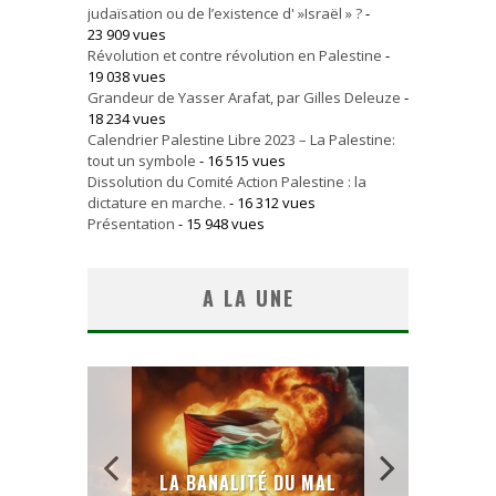
judaïsation ou de l’existence d' »Israël » ?
-
23 909 vues
Révolution et contre révolution en Palestine
-
19 038 vues
Grandeur de Yasser Arafat, par Gilles Deleuze
-
18 234 vues
Calendrier Palestine Libre 2023 – La Palestine:
tout un symbole
- 16 515 vues
Dissolution du Comité Action Palestine : la
dictature en marche.
- 16 312 vues
Présentation
- 15 948 vues
A LA UNE
 SANS
E LE
LA BANALITÉ DU MAL