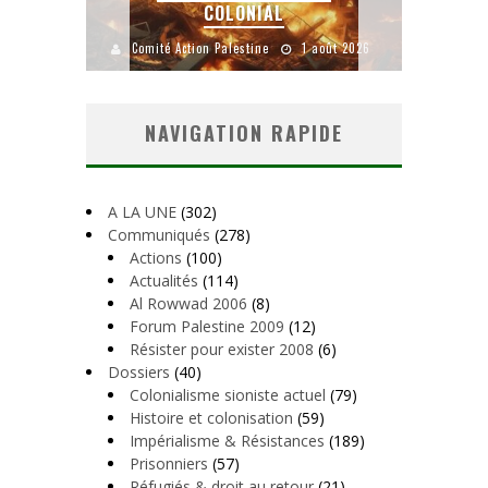
COLONIAL
Y
uillet 2026
Comité Action Palestine
1 août 2026
Comité A
NAVIGATION RAPIDE
A LA UNE
(302)
Communiqués
(278)
Actions
(100)
Actualités
(114)
Al Rowwad 2006
(8)
Forum Palestine 2009
(12)
Résister pour exister 2008
(6)
Dossiers
(40)
Colonialisme sioniste actuel
(79)
Histoire et colonisation
(59)
Impérialisme & Résistances
(189)
Prisonniers
(57)
Réfugiés & droit au retour
(21)