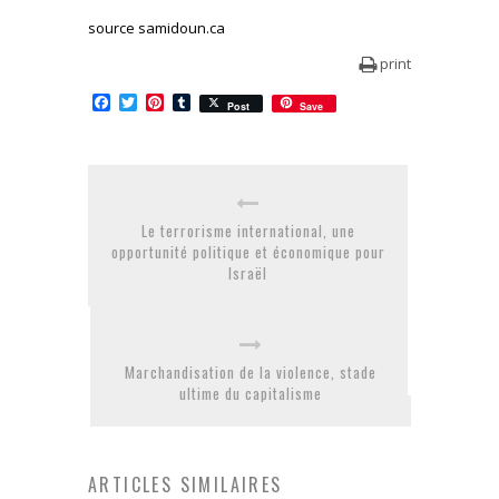
source samidoun.ca
print
Facebook
Twitter
Pinterest
Tumblr
Post
Save
Le terrorisme international, une
opportunité politique et économique pour
Israël
Marchandisation de la violence, stade
ultime du capitalisme
ARTICLES SIMILAIRES