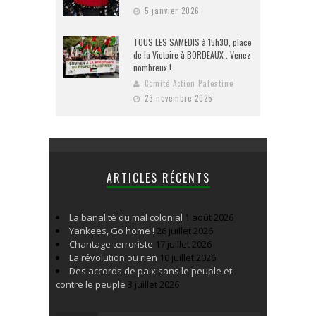
5 janvier 2026
TOUS LES SAMEDIS à 15h30, place
de la Victoire à BORDEAUX . Venez
nombreux !
Comité Action Palestine
23 novembre 2025
ARTICLES RÉCENTS
La banalité du mal colonial
1 août 2026
Yankees, Go home !
26 juillet 2026
Chantage terroriste
17 juillet 2026
La révolution ou rien
10 juillet 2026
Des accords de paix sans le peuple et
contre le peuple
3 juillet 2026