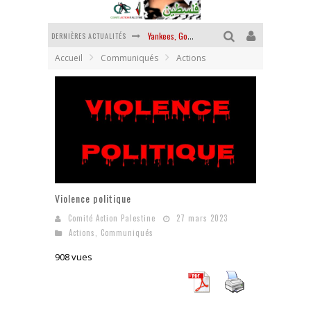
DERNIÈRES ACTUALITÉS
Yankees, Go home !
Accueil
Communiqués
Actions
Chantage terroriste
La révolution ou rien
Des accords de paix sans le peuple et contre le peuple
La guerre sioniste, la guerre démographique
La banalité du mal colonial
Violence politique
Comité Action Palestine
27 mars 2023
Actions
,
Communiqués
908 vues