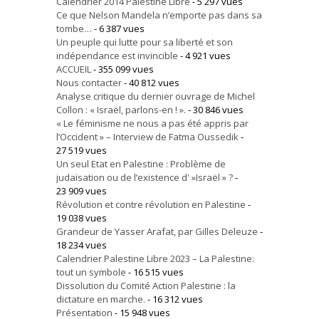
Calendrier 2014 Palestine Libre
- 5 297 vues
Ce que Nelson Mandela n’emporte pas dans sa
tombe…
- 6 387 vues
Un peuple qui lutte pour sa liberté et son
indépendance est invincible
- 4 921 vues
ACCUEIL
- 355 099 vues
Nous contacter
- 40 812 vues
Analyse critique du dernier ouvrage de Michel
Collon : « Israël, parlons-en ! ».
- 30 846 vues
« Le féminisme ne nous a pas été appris par
l’Occident » – Interview de Fatma Oussedik
-
27 519 vues
Un seul Etat en Palestine : Problème de
judaïsation ou de l’existence d' »Israël » ?
-
23 909 vues
Révolution et contre révolution en Palestine
-
19 038 vues
Grandeur de Yasser Arafat, par Gilles Deleuze
-
18 234 vues
Calendrier Palestine Libre 2023 – La Palestine:
tout un symbole
- 16 515 vues
Dissolution du Comité Action Palestine : la
dictature en marche.
- 16 312 vues
Présentation
- 15 948 vues