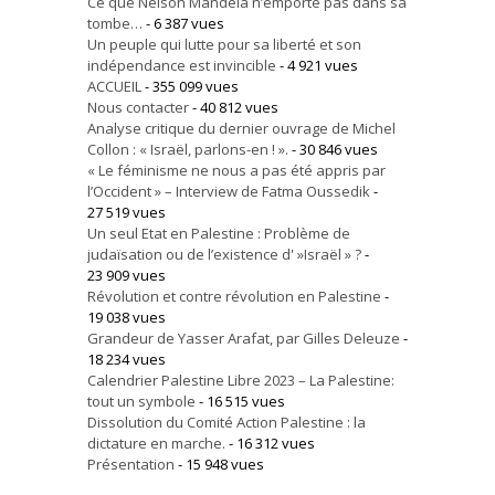
Ce que Nelson Mandela n’emporte pas dans sa
tombe…
- 6 387 vues
Un peuple qui lutte pour sa liberté et son
indépendance est invincible
- 4 921 vues
ACCUEIL
- 355 099 vues
Nous contacter
- 40 812 vues
Analyse critique du dernier ouvrage de Michel
Collon : « Israël, parlons-en ! ».
- 30 846 vues
« Le féminisme ne nous a pas été appris par
l’Occident » – Interview de Fatma Oussedik
-
27 519 vues
Un seul Etat en Palestine : Problème de
judaïsation ou de l’existence d' »Israël » ?
-
23 909 vues
Révolution et contre révolution en Palestine
-
19 038 vues
Grandeur de Yasser Arafat, par Gilles Deleuze
-
18 234 vues
Calendrier Palestine Libre 2023 – La Palestine:
tout un symbole
- 16 515 vues
Dissolution du Comité Action Palestine : la
dictature en marche.
- 16 312 vues
Présentation
- 15 948 vues