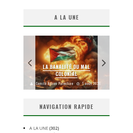
A LA UNE
 SANS
E LE
LA BANALITÉ DU MAL
COLONIAL
Y
uillet 2026
Comité Action Palestine
1 août 2026
Comité A
NAVIGATION RAPIDE
A LA UNE
(302)