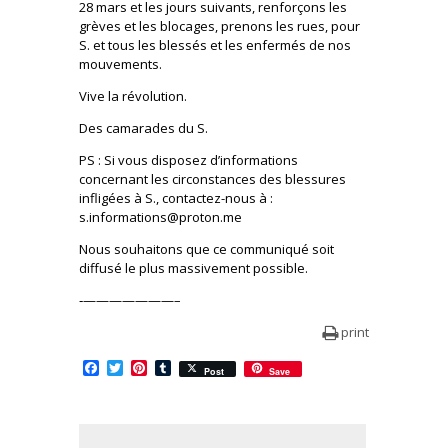
28 mars et les jours suivants, renforçons les
grèves et les blocages, prenons les rues, pour
S. et tous les blessés et les enfermés de nos
mouvements.
Vive la révolution.
Des camarades du S.
PS : Si vous disposez d’informations
concernant les circonstances des blessures
infligées à S., contactez-nous à :
s.informations@proton.me
Nous souhaitons que ce communiqué soit
diffusé le plus massivement possible.
‐———————–
print
Facebook
Twitter
Pinterest
Tumblr
Post
Save