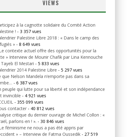
VIEWS
rticipez à la cagnotte solidaire du Comité Action
lestine !
- 3 357 vues
lendrier Palestine Libre 2018 : « Dans le camp des
fugiés »
- 8 649 vues
Le contexte actuel offre des opportunités pour la
tte » Interview de Mounir Chafik par Lina Kennouche
 Tayeb El Mestari
- 5 833 vues
lendrier 2014 Palestine Libre
- 5 297 vues
e que Nelson Mandela n’emporte pas dans sa
ombe…
- 6 387 vues
 peuple qui lutte pour sa liberté et son indépendance
t invincible
- 4 921 vues
CCUEIL
- 355 099 vues
ous contacter
- 40 812 vues
alyse critique du dernier ouvrage de Michel Collon : «
raël, parlons-en ! ».
- 30 846 vues
Le féminisme ne nous a pas été appris par
Occident » – Interview de Fatma Oussedik
- 27 519