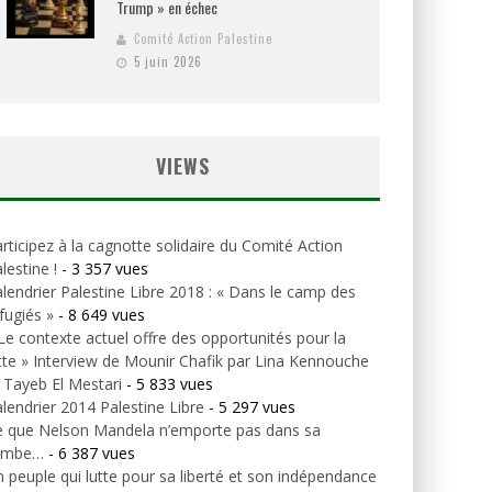
Trump » en échec
Comité Action Palestine
5 juin 2026
VIEWS
rticipez à la cagnotte solidaire du Comité Action
lestine !
- 3 357 vues
lendrier Palestine Libre 2018 : « Dans le camp des
fugiés »
- 8 649 vues
Le contexte actuel offre des opportunités pour la
tte » Interview de Mounir Chafik par Lina Kennouche
 Tayeb El Mestari
- 5 833 vues
lendrier 2014 Palestine Libre
- 5 297 vues
e que Nelson Mandela n’emporte pas dans sa
ombe…
- 6 387 vues
 peuple qui lutte pour sa liberté et son indépendance