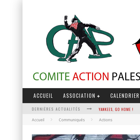
ACCUEIL
ASSOCIATION
CALENDRIER
DERNIÈRES ACTUALITÉS
YANKEES, GO HOME !
Accueil
Communiqués
Actions
CHANTAGE TERRORISTE
LA RÉVOLUTION OU RIEN