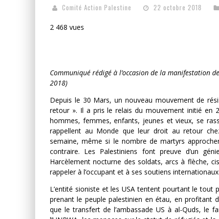
Comité Action Palestine
22 octobre 2018
2 468 vues
Communiqué rédigé à l’occasion de la manifestation d
2018)
Depuis le 30 Mars, un nouveau mouvement de résis
retour ». Il a pris le relais du mouvement initié e
hommes, femmes, enfants, jeunes et vieux, se rasse
rappellent au Monde que leur droit au retour chez
semaine, même si le nombre de martyrs approchent 
contraire. Les Palestiniens font preuve d’un génie 
Harcèlement nocturne des soldats, arcs à flèche, cisa
rappeler à l’occupant et à ses soutiens internationaux
L’entité sioniste et les USA tentent pourtant le tout 
prenant le peuple palestinien en étau, en profitant 
que le transfert de l’ambassade US à al-Quds, le fa