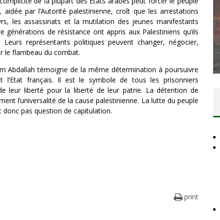
complicité de la plupart des Etats arabes peut forcer le peuple
, aidée par l’Autorité palestinienne, croît que les arrestations
rs, les assassinats et la mutilation des jeunes manifestants
 générations de résistance ont appris aux Palestiniens qu’ils
DES ACCORDS DE PAIX SANS LE
e. Leurs représentants politiques peuvent changer, négocier,
PEUPLE ET CONTRE LE PEUPLE
er le flambeau du combat.
Comité Action Palestine
3 juillet 2026
ahim Abdallah témoigne de la même détermination à poursuivre
l’Etat français. Il est le symbole de tous les prisonniers
e leur liberté pour la liberté de leur patrie. La détention de
t l’universalité de la cause palestinienne. La lutte du peuple
st donc pas question de capitulation.
print