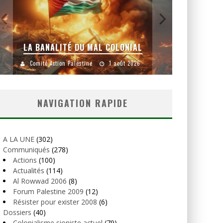
LA BANALITÉ DU MAL COLONIAL
Comité Action Palestine
1 août 2026
Comité
NAVIGATION RAPIDE
A LA UNE
(302)
Communiqués
(278)
Actions
(100)
Actualités
(114)
Al Rowwad 2006
(8)
Forum Palestine 2009
(12)
Résister pour exister 2008
(6)
Dossiers
(40)
Colonialisme sioniste actuel
(79)