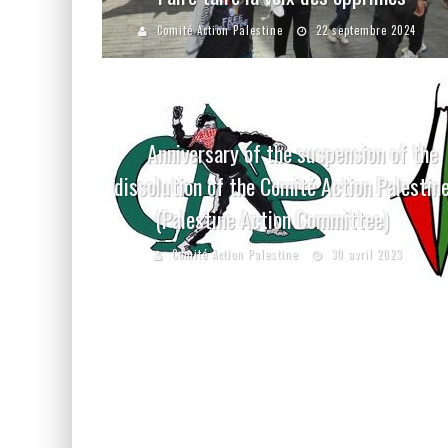
Comité Action Palestine
22 septembre 2024
Anniversary of the suspension of the
dissolution of the Comité Action Palestin
(Palestine Action Committee)
Comité Action Palestine
30 avril 2023