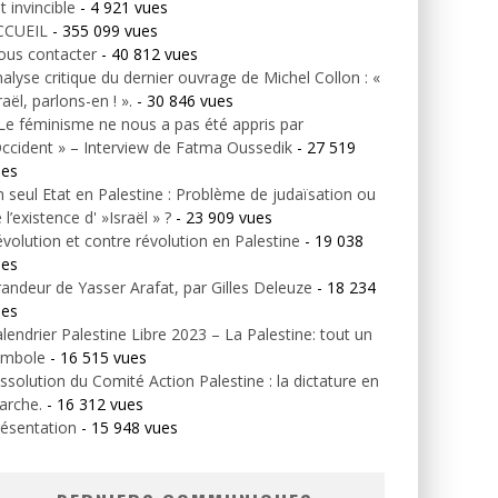
t invincible
- 4 921 vues
CCUEIL
- 355 099 vues
ous contacter
- 40 812 vues
alyse critique du dernier ouvrage de Michel Collon : «
raël, parlons-en ! ».
- 30 846 vues
Le féminisme ne nous a pas été appris par
Occident » – Interview de Fatma Oussedik
- 27 519
ues
 seul Etat en Palestine : Problème de judaïsation ou
 l’existence d' »Israël » ?
- 23 909 vues
volution et contre révolution en Palestine
- 19 038
ues
andeur de Yasser Arafat, par Gilles Deleuze
- 18 234
ues
lendrier Palestine Libre 2023 – La Palestine: tout un
ymbole
- 16 515 vues
ssolution du Comité Action Palestine : la dictature en
arche.
- 16 312 vues
ésentation
- 15 948 vues