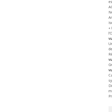
es
A
N
An
Is
« 
l’
v
Un
de
Ré
v
Gr
v
Ca
s
Di
m
Pr