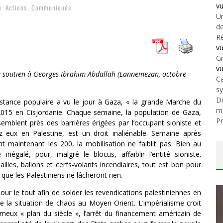
v
Actions
,
Communiqués
Un
de
Ré
v
Gr
v
e soutien à Georges Ibrahim Abdallah (Lannemezan, octobre
Ca
s
Di
tance populaire a vu le jour à Gaza, « la grande Marche du
m
n 2015 en Cisjordanie. Chaque semaine, la population de Gaza,
Pr
mblent près des barrières érigées par l’occupant sioniste et
 eux en Palestine, est un droit inaliénable. Semaine après
maintenant les 200, la mobilisation ne faiblit pas. Bien au
inégalé, pour, malgré le blocus, affaiblir l’entité sioniste.
illes, ballons et cerfs-volants incendiaires, tout est bon pour
 que les Palestiniens ne lâcheront rien.
pour le tout afin de solder les revendications palestiniennes en
de la situation de chaos au Moyen Orient. L’impérialisme croit
meux « plan du siècle », l’arrêt du financement américain de