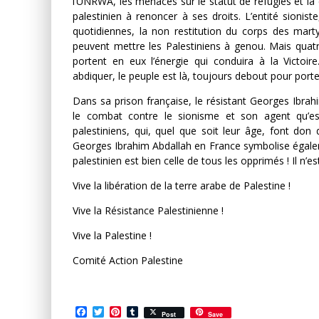
l’UNRWA, les menaces sur le statut de réfugiés et la 
palestinien à renoncer à ses droits. L’entité sioniste
quotidiennes, la non restitution du corps des marty
peuvent mettre les Palestiniens à genou. Mais quatre
portent en eux l’énergie qui conduira à la Victoir
abdiquer, le peuple est là, toujours debout pour port
Dans sa prison française, le résistant Georges Ibr
le combat contre le sionisme et son agent qu’est 
palestiniens, qui, quel que soit leur âge, font don d
Georges Ibrahim Abdallah en France symbolise égalemen
palestinien est bien celle de tous les opprimés ! Il n’e
Vive la libération de la terre arabe de Palestine !
Vive la Résistance Palestinienne !
Vive la Palestine !
Comité Action Palestine
Facebook
Twitter
Pinterest
Tumblr
Post
Save