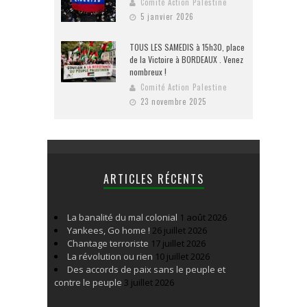
Comité Action Palestine
5 janvier 2026
TOUS LES SAMEDIS à 15h30, place
de la Victoire à BORDEAUX . Venez
nombreux !
Comité Action Palestine
23 novembre 2025
ARTICLES RÉCENTS
La banalité du mal colonial
1 août 2026
Yankees, Go home !
26 juillet 2026
Chantage terroriste
17 juillet 2026
La révolution ou rien
10 juillet 2026
Des accords de paix sans le peuple et
contre le peuple
3 juillet 2026