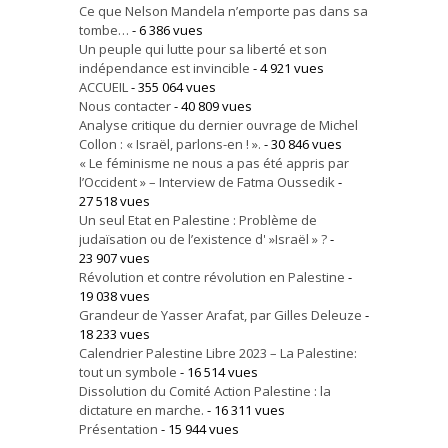
Ce que Nelson Mandela n’emporte pas dans sa
tombe…
- 6 386 vues
Un peuple qui lutte pour sa liberté et son
indépendance est invincible
- 4 921 vues
ACCUEIL
- 355 064 vues
Nous contacter
- 40 809 vues
Analyse critique du dernier ouvrage de Michel
Collon : « Israël, parlons-en ! ».
- 30 846 vues
« Le féminisme ne nous a pas été appris par
l’Occident » – Interview de Fatma Oussedik
-
27 518 vues
Un seul Etat en Palestine : Problème de
judaïsation ou de l’existence d' »Israël » ?
-
23 907 vues
Révolution et contre révolution en Palestine
-
19 038 vues
Grandeur de Yasser Arafat, par Gilles Deleuze
-
18 233 vues
Calendrier Palestine Libre 2023 – La Palestine:
tout un symbole
- 16 514 vues
Dissolution du Comité Action Palestine : la
dictature en marche.
- 16 311 vues
Présentation
- 15 944 vues