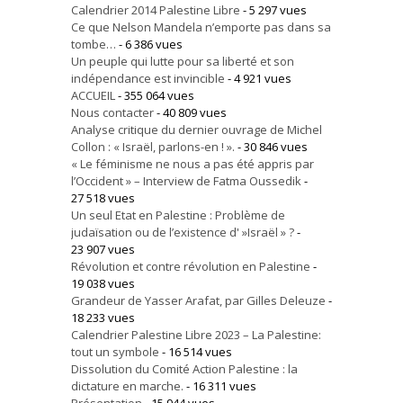
Calendrier 2014 Palestine Libre
- 5 297 vues
Ce que Nelson Mandela n’emporte pas dans sa
tombe…
- 6 386 vues
Un peuple qui lutte pour sa liberté et son
indépendance est invincible
- 4 921 vues
ACCUEIL
- 355 064 vues
Nous contacter
- 40 809 vues
Analyse critique du dernier ouvrage de Michel
Collon : « Israël, parlons-en ! ».
- 30 846 vues
« Le féminisme ne nous a pas été appris par
l’Occident » – Interview de Fatma Oussedik
-
27 518 vues
Un seul Etat en Palestine : Problème de
judaïsation ou de l’existence d' »Israël » ?
-
23 907 vues
Révolution et contre révolution en Palestine
-
19 038 vues
Grandeur de Yasser Arafat, par Gilles Deleuze
-
18 233 vues
Calendrier Palestine Libre 2023 – La Palestine:
tout un symbole
- 16 514 vues
Dissolution du Comité Action Palestine : la
dictature en marche.
- 16 311 vues