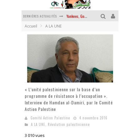
DERNIÈRES ACTUALITÉS
Yankees, Go home !
Accueil
A LA UNE
Chantage terroriste
La révolution ou rien
Des accords de paix sans le peuple et contre le peuple
La guerre sioniste, la guerre démographique
La banalité du mal colonial
« L’unité palestinienne sur la base d’un
programme de résistance à l’occupation ».
Interview de Hamdan al-Damiri, par le Comité
Action Palestine
Comité Action Palestine
4 novembre 2016
A LA UNE
,
Révolution palestinienne
3 010 vues