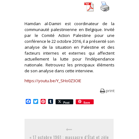
Hamdan al-Damiri est coordinateur de la
communauté palestinienne en Belgique. Invité
par le Comité Action Palestine pour une
conférence le 22 octobre 2016, il a présenté son
analyse de la situation en Palestine et des
facteurs internes et externes qui affectent
actuellement la lutte pour l’indépendance
nationale. Retrouvez les principaux éléments
de son analyse dans cette interview.
https://youtu.be/Y_SHo0Z3OIE
print
Facebook
Twitter
Pinterest
Tumblr
Post
Save
« 17 octobre 1961 : massacre d’État et zèle