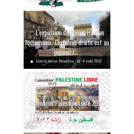
Comité Action Palestine
2 octobre 2020
L’expulsion de l’imam Hassan
Iquioussen : l’extrême droite est au
pouvoir !
Comité Action Palestine
4 août 2022
Calendrier Palestine Libre 2023 –
La Palestine: tout un symbole
Comité Action Palestine
12 novembre 2022