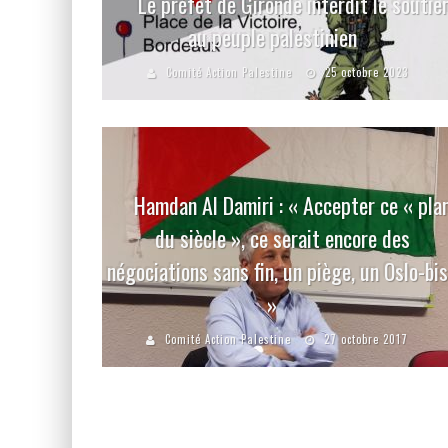
Le préfet de Gironde interdit le soutie
au peuple palestinien
Comité Action Palestine
25 octobre 2023
Hamdan Al Damiri : « Accepter ce « pla
du siècle », ce serait encore des
négociations sans fin, un piège, un Oslo-bis
»
Comité Action Palestine
27 octobre 2017