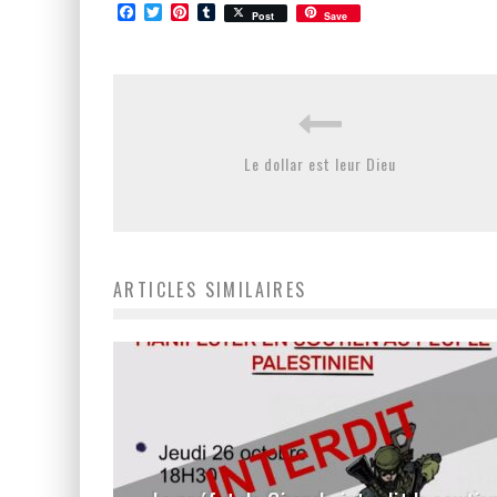
Facebook
Twitter
Pinterest
Tumblr
Post
Save
Le dollar est leur Dieu
ARTICLES SIMILAIRES