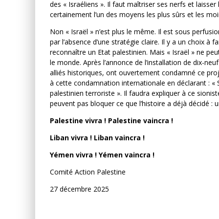
des « Israéliens ». Il faut maîtriser ses nerfs et laisser
certainement l’un des moyens les plus sûrs et les moin
Non « Israël » n’est plus le même. Il est sous perfusi
par l’absence d’une stratégie claire. Il y a un choix à f
reconnaître un Etat palestinien. Mais « Israël » ne peut f
le monde. Après l’annonce de l’installation de dix-neu
alliés historiques, ont ouvertement condamné ce proje
à cette condamnation internationale en déclarant : « S
palestinien terroriste ». Il faudra expliquer à ce sionist
peuvent pas bloquer ce que l’histoire a déjà décidé : u
Palestine vivra ! Palestine vaincra !
Liban vivra ! Liban vaincra !
Yémen vivra ! Yémen vaincra !
Comité Action Palestine
27 décembre 2025