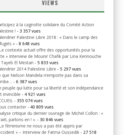
VIEWS
rticipez à la cagnotte solidaire du Comité Action
lestine !
- 3 357 vues
lendrier Palestine Libre 2018 : « Dans le camp des
fugiés »
- 8 648 vues
Le contexte actuel offre des opportunités pour la
tte » Interview de Mounir Chafik par Lina Kennouche
 Tayeb El Mestari
- 5 833 vues
lendrier 2014 Palestine Libre
- 5 297 vues
e que Nelson Mandela n’emporte pas dans sa
ombe…
- 6 387 vues
 peuple qui lutte pour sa liberté et son indépendance
t invincible
- 4 921 vues
CCUEIL
- 355 074 vues
ous contacter
- 40 809 vues
alyse critique du dernier ouvrage de Michel Collon : «
raël, parlons-en ! ».
- 30 846 vues
Le féminisme ne nous a pas été appris par
Occident » – Interview de Fatma Oussedik
- 27 518