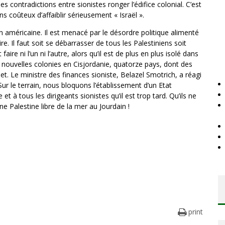
 les contradictions entre sionistes ronger l’édifice colonial. C’est
s coûteux d’affaiblir sérieusement « Israël ».
on américaine. Il est menacé par le désordre politique alimenté
aire. Il faut soit se débarrasser de tous les Palestiniens soit
aire ni l’un ni l’autre, alors qu’il est de plus en plus isolé dans
f nouvelles colonies en Cisjordanie, quatorze pays, dont des
t. Le ministre des finances sioniste, Belazel Smotrich, a réagi
ur le terrain, nous bloquons l’établissement d’un Etat
e et à tous les dirigeants sionistes qu’il est trop tard. Qu’ils ne
ne Palestine libre de la mer au Jourdain !
print