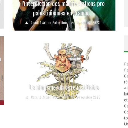
n
l’interdiction des manifestations pro-
palestiniennes en France.
Comité Action Palestine
14 octobre 2023
n
Pa
Pa
 !
Ca
ré
Le sionisme, un ogre insatiable
« 
lu
Comité Action Palestine
24 octobre 2025
et
Ca
C
t
Un