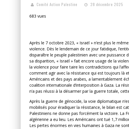
Comité Action Palestine
28 décembre 2025
683 vues
Après le 7 octobre 2023, « Israël » n’est plus le même
violence. Dès le lendemain de ce jour fatidique, l’entité
disparaître le peuple palestinien avec une puissance de 
sa disparition, « Israël » fait encore usage de la viole
la violence pour faire taire les contradictions qui l’affe
comment agir avec la résistance qui est toujours là et
Américains et des pays arabes, a lamentablement éc
coalition internationale d’interposition à Gaza. La rés
n’a pas réussi à la désarmer par la guerre totale, cett
Après la guerre de génocide, la voie diplomatique n’
mobilisés pour éradiquer la résistance, le bilan est c
Palestiniens ne donne pas forcément la victoire. La Fr
algérienne a eu lieu. Les Américains ont tué 1,7 milli
Les pertes énormes en vies humaines à Gaza ne sont 