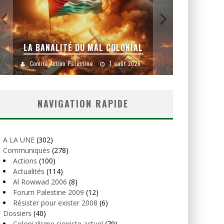
LA BANALITÉ DU MAL COLONIAL
Comité Action Palestine
1 août 2026
Comité
NAVIGATION RAPIDE
A LA UNE
(302)
Communiqués
(278)
Actions
(100)
Actualités
(114)
Al Rowwad 2006
(8)
Forum Palestine 2009
(12)
Résister pour exister 2008
(6)
Dossiers
(40)
Colonialisme sioniste actuel
(79)