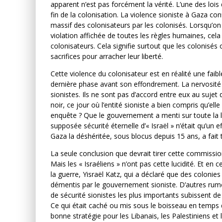
apparent n’est pas forcément la vérité. L’une des lois 
fin de la colonisation. La violence sioniste à Gaza conf
massif des colonisateurs par les colonisés. Lorsqu’o
violation affichée de toutes les règles humaines, cela
colonisateurs. Cela signifie surtout que les colonisés o
sacrifices pour arracher leur liberté.
Cette violence du colonisateur est en réalité une faibl
dernière phase avant son effondrement. La nervosité p
sionistes. Ils ne sont pas d’accord entre eux au suje
noir, ce jour où l’entité sioniste a bien compris qu’ell
enquête ? Que le gouvernement a menti sur toute la li
supposée sécurité éternelle d’« Israël » n’était qu’un e
Gaza la déshéritée, sous blocus depuis 15 ans, a fait
La seule conclusion que devrait tirer cette commission
Mais les « Israéliens » n’ont pas cette lucidité. Et e
la guerre, Yisraël Katz, qui a déclaré que des colonie
démentis par le gouvernement sioniste. D’autres rume
de sécurité sionistes les plus importants subissent de 
Ce qui était caché ou mis sous le boisseau en temps d
bonne stratégie pour les Libanais, les Palestiniens e