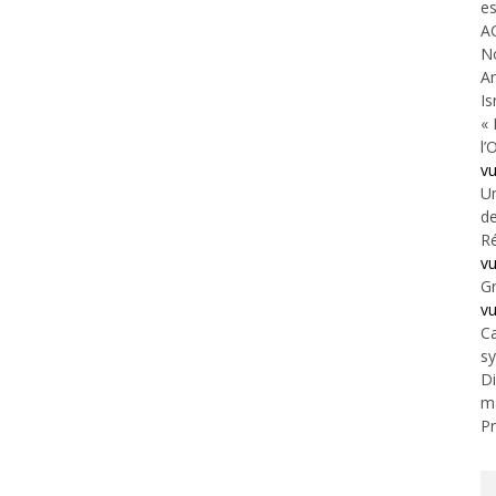
es
A
N
An
Is
« 
l’
v
Un
de
Ré
v
Gr
v
Ca
s
Di
m
Pr