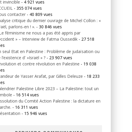
t invincible
- 4 921 vues
CCUEIL
- 355 074 vues
ous contacter
- 40 809 vues
alyse critique du dernier ouvrage de Michel Collon : «
raël, parlons-en ! ».
- 30 846 vues
Le féminisme ne nous a pas été appris par
Occident » – Interview de Fatma Oussedik
- 27 518
ues
 seul Etat en Palestine : Problème de judaïsation ou
 l’existence d' »Israël » ?
- 23 907 vues
volution et contre révolution en Palestine
- 19 038
ues
andeur de Yasser Arafat, par Gilles Deleuze
- 18 233
ues
lendrier Palestine Libre 2023 – La Palestine: tout un
ymbole
- 16 514 vues
ssolution du Comité Action Palestine : la dictature en
arche.
- 16 311 vues
ésentation
- 15 946 vues