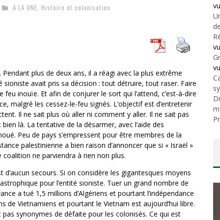
v
A LA UNE
,
Histoire et colonisation
Un
de
Ré
v
Gr
v
. Pendant plus de deux ans, il a réagi avec la plus extrême
Ca
 sioniste avait pris sa décision : tout détruire, tout raser. Faire
s
feu inouïe. Et afin de conjurer le sort qui l’attend, c’est-à-dire
Di
nce, malgré les cessez-le-feu signés. L’objectif est d’entretenir
m
ctent. Il ne sait plus où aller ni comment y aller. Il ne sait pas
Pr
 bien là. La tentative de la désarmer, avec l’aide des
houé. Peu de pays s’empressent pour être membres de la
istance palestinienne a bien raison d’annoncer que si « Israël »
e coalition ne parviendra à rien non plus.
est d’aucun secours. Si on considère les gigantesques moyens
atastrophique pour l’entité sioniste. Tuer un grand nombre de
ance a tué 1,5 millions d’Algériens et pourtant l’indépendance
ons de Vietnamiens et pourtant le Vietnam est aujourd’hui libre.
pas synonymes de défaite pour les colonisés. Ce qui est