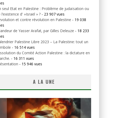
ues
 seul Etat en Palestine : Problème de judaïsation ou
 l’existence d' »Israël » ?
- 23 907 vues
volution et contre révolution en Palestine
- 19 038
ues
andeur de Yasser Arafat, par Gilles Deleuze
- 18 233
ues
lendrier Palestine Libre 2023 – La Palestine: tout un
ymbole
- 16 514 vues
ssolution du Comité Action Palestine : la dictature en
arche.
- 16 311 vues
ésentation
- 15 946 vues
A LA UNE