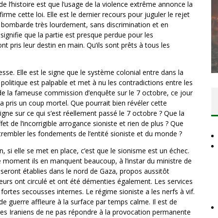
de l’histoire est que l’usage de la violence extrême annonce la
irme cette loi. Elle est le dernier recours pour juguler le rejet
n bombarde très lourdement, sans discrimination et en
DES ACCORDS DE PAIX SANS LE
 signifie que la partie est presque perdue pour les
nt pris leur destin en main. Qu’ils sont prêts à tous les
PEUPLE ET CONTRE LE PEUPLE
Comité Action Palestine
3 juillet 2026
esse. Elle est le signe que le système colonial entre dans la
olitique est palpable et met à nu les contradictions entre les
t de la fameuse commission d’enquête sur le 7 octobre, ce jour
e a pris un coup mortel. Que pourrait bien révéler cette
gne sur ce qui s’est réellement passé le 7 octobre ? Que la
ffet de l’incorrigible arrogance sioniste et rien de plus ? Que
 trembler les fondements de l’entité sioniste et du monde ?
, si elle se met en place, c’est que le sionisme est un échec.
n ce moment ils en manquent beaucoup, à l’instar du ministre de
s seront établies dans le nord de Gaza, propos aussitôt
urs ont circulé et ont été démenties également. Les services
fortes secousses internes. Le régime sioniste a les nerfs à vif.
e guerre affleure à la surface par temps calme. Il est de
t les Iraniens de ne pas répondre à la provocation permanente