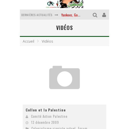
DERNIÈRES ACTUALITÉS
Yankees, Go home !
VIDÉOS
Chantage terroriste
La révolution ou rien
Accueil
Vidéos
Des accords de paix sans le peuple et contre le peuple
La guerre sioniste, la guerre démographique
La banalité du mal colonial
Collon et la Palestine
Comité Action Palestine
13 décembre 2009
Colonialisme sioniste actuel
,
Forum