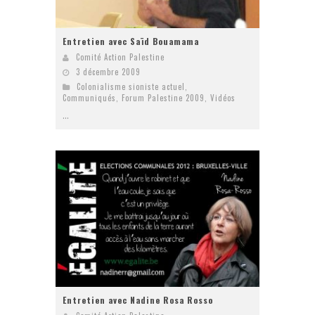
Entretien avec Saïd Bouamama
Comité Action Palestine
3 décembre 2009
Colonialisme sioniste actuel
,
Communiqués
,
Forum Palestine 2009
,
Vidéos
...
Entretien avec Nadine Rosa Rosso