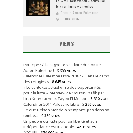
Le « fou Netanyahou » neutralisé,
le « roi Trump » en échec
Comité Action Palestine
5 juin 2026
VIEWS
Participez à la cagnotte solidaire du Comité
Action Palestine !
- 3 355 vues
Calendrier Palestine Libre 2018 : « Dans le camp
des réfugiés »
- 8 645 vues
« Le contexte actuel offre des opportunités
pour la lutte » Interview de Mounir Chafik par
Lina Kennouche et Tayeb El Mestari
- 5 830 vues
Calendrier 2014 Palestine Libre
- 5 296 vues
Ce que Nelson Mandela n’emporte pas dans sa
tombe…
- 6 386 vues
Un peuple qui lutte pour sa liberté et son
indépendance est invincible
- 4 919 vues
ACCUEIL
- 354 966 vues