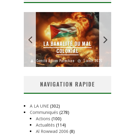
 SANS
E LE
LA BANALITÉ DU MAL
COLONIAL
Y
uillet 2026
Comité Action Palestine
1 août 2026
Comité A
NAVIGATION RAPIDE
A LA UNE
(302)
Communiqués
(278)
Actions
(100)
Actualités
(114)
Al Rowwad 2006
(8)