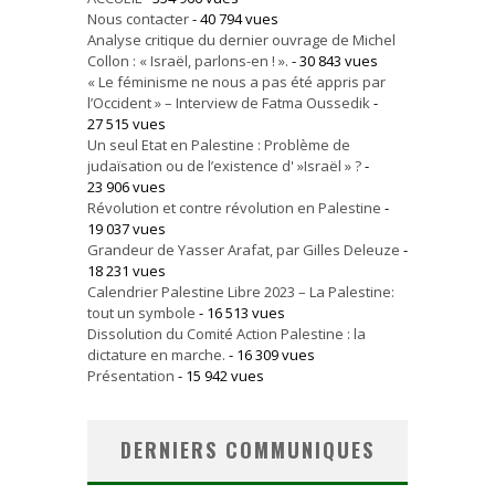
Nous contacter
- 40 794 vues
Analyse critique du dernier ouvrage de Michel
Collon : « Israël, parlons-en ! ».
- 30 843 vues
« Le féminisme ne nous a pas été appris par
l’Occident » – Interview de Fatma Oussedik
-
27 515 vues
Un seul Etat en Palestine : Problème de
judaïsation ou de l’existence d' »Israël » ?
-
23 906 vues
Révolution et contre révolution en Palestine
-
19 037 vues
Grandeur de Yasser Arafat, par Gilles Deleuze
-
18 231 vues
Calendrier Palestine Libre 2023 – La Palestine:
tout un symbole
- 16 513 vues
Dissolution du Comité Action Palestine : la
dictature en marche.
- 16 309 vues
Présentation
- 15 942 vues
DERNIERS COMMUNIQUES