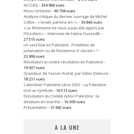
ACCUEIL
- 354 966 vues
Nous contacter
- 40 794 vues
Analyse critique du dernier ouvrage de Michel
Collon : « Israël, parlons-en ! ».
- 30 843 vues
« Le féminisme ne nous a pas été appris par
l’Occident » – Interview de Fatma Oussedik
-
27 515 vues
Un seul Etat en Palestine : Problème de
judaïsation ou de l’existence d' »Israël » ?
-
23 906 vues
Révolution et contre révolution en Palestine
-
19 037 vues
Grandeur de Yasser Arafat, par Gilles Deleuze
-
18 231 vues
Calendrier Palestine Libre 2023 – La Palestine:
tout un symbole
- 16 513 vues
Dissolution du Comité Action Palestine : la
dictature en marche.
- 16 309 vues
Présentation
- 15 942 vues
A LA UNE