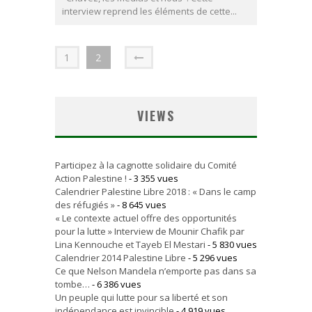
interview reprend les éléments de cette...
1
2
VIEWS
Participez à la cagnotte solidaire du Comité
Action Palestine !
- 3 355 vues
Calendrier Palestine Libre 2018 : « Dans le camp
des réfugiés »
- 8 645 vues
« Le contexte actuel offre des opportunités
pour la lutte » Interview de Mounir Chafik par
Lina Kennouche et Tayeb El Mestari
- 5 830 vues
Calendrier 2014 Palestine Libre
- 5 296 vues
Ce que Nelson Mandela n’emporte pas dans sa
tombe…
- 6 386 vues
Un peuple qui lutte pour sa liberté et son
indépendance est invincible
- 4 919 vues