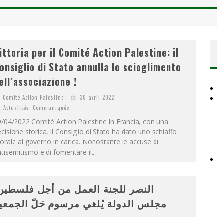
D
ES ACCORDS DE PAIX SANS LE PEUPLE ET CONTRE LE PEUPLE
A GUERRE DÉMOGRAPHIQUE
ONIAL
ittoria per il Comité Action Palestine: il
onsiglio di Stato annulla lo scioglimento
ell’associazione !
Comité Action Palestine
30 avril 2022
Actualités
,
Communiqués
/04/2022 Comité Action Palestine In Francia, con una
cisione storica, il Consiglio di Stato ha dato uno schiaffo
rale al governo in carica. Nonostante ie accuse di
tisemitismo e di fomentare il...
النصر للجنة العمل من أجل فلسطي:
مجلس الدولة يُلغي مرسوم حَلّ الجمعي