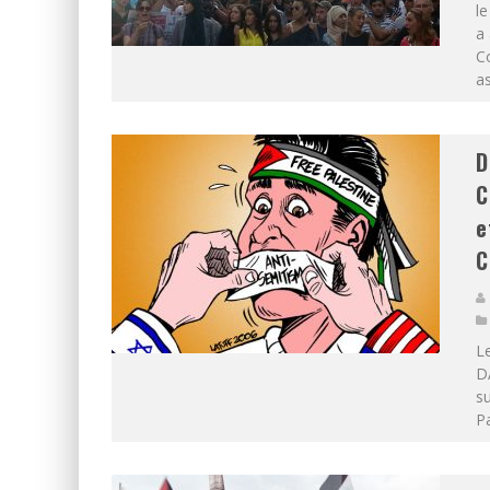
le
a
Co
as
D
C
e
C
Le
D
su
Pa