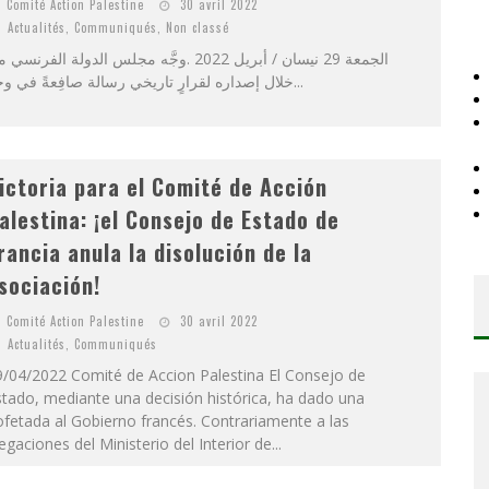
Comité Action Palestine
30 avril 2022
Actualités
,
Communiqués
,
Non classé
الجمعة 29 نيسان / أبريل 2022 .وجَّه مجلس الدولة الفرنس
خلال إصداره لقرارٍ تاريخي رسالة صافِعةً في وجه...
ictoria para el Comité de Acción
alestina: ¡el Consejo de Estado de
rancia anula la disolución de la
sociación!
Comité Action Palestine
30 avril 2022
Actualités
,
Communiqués
9/04/2022 Comité de Accion Palestina El Consejo de
tado, mediante una decisión histórica, ha dado una
fetada al Gobierno francés. Contrariamente a las
egaciones del Ministerio del Interior de...