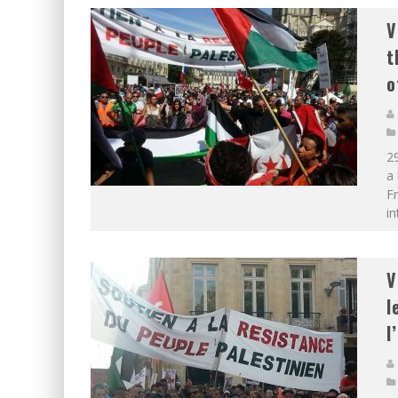
V
t
o
29
a 
Fr
in
V
l
l