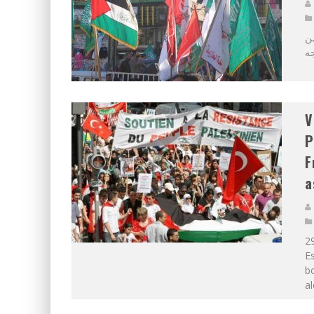
ي من
V
P
F
a
2
Es
bo
al