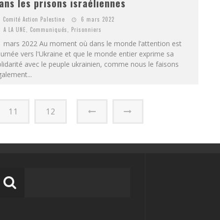
ans les prisons israéliennes
Comité Action Palestine
6 mars 2022
A LA UNE
,
Communiqués
,
Prisonniers
 mars 2022 Au moment où dans le monde l’attention est
urnée vers l'Ukraine et que le monde entier exprime sa
lidarité avec le peuple ukrainien, comme nous le faisons
alement...
11
12