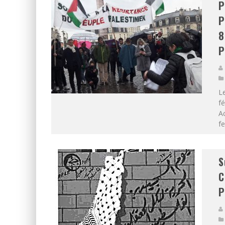
P
P
8
P
Le
fé
A
fe
S
C
P