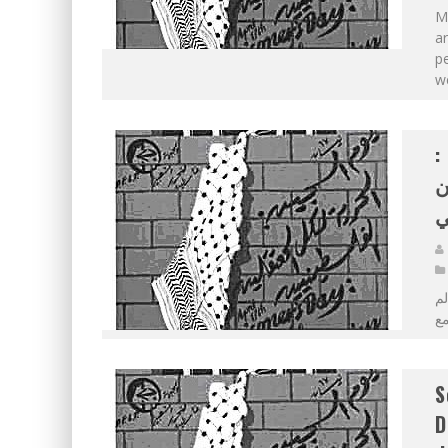
M
ar
pe
we
ن
ن
ي
لم
S
D