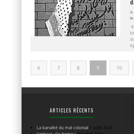
d
6
to
so
ég
6
7
8
9
10
ARTICLES RÉCENTS
La banalité du mal colonial
1 août 2026
Yankees, Go home !
26 juillet 2026