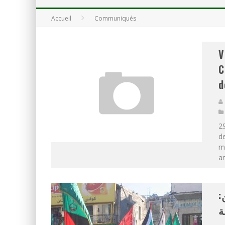
Accueil
Communiqués
LA GUERRE SIONISTE, L
LA BANALITÉ DU MAL COL
V
C
d
29
de
mo
an
ن
ة