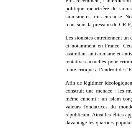
Plus récemment, l’interdiction
politique meurtrière du sioni
sionisme est mis en cause. Non
mais sous la pression du CRIF,
Les sionistes entretiennent un 
et notamment en France. Cette
assimilant antisionisme et anti
tentatives actuelles pour crimi
toute critique à l’endroit de l’E
Afin de légitimer idéologiqueme
construit une menace : les mus
même ennemi : un islam conçu
valeurs fondatrices du mon
républicain. Ainsi les élites a
davantage les quartiers popula