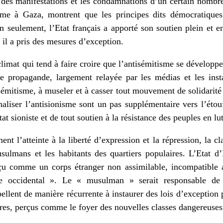
 des manifestations et les condamnations d’un certain nombr
sme à Gaza, montrent que les principes dits démocratiques
 seulement, l’Etat français a apporté son soutien plein et en
 il a pris des mesures d’exception.
climat qui tend à faire croire que l’antisémitisme se dévelop
 propagande, largement relayée par les médias et les insta
sémitisme, à museler et à casser tout mouvement de solidarité
naliser l’antisionisme sont un pas supplémentaire vers l’étou
tat sioniste et de tout soutien à la résistance des peuples en lut
nt l’atteinte à la liberté d’expression et la répression, la cl
ulmans et les habitants des quartiers populaires. L’Etat d’
 comme un corps étranger non assimilable, incompatible a
de occidental ». Le « musulman » serait responsable de
ppellent de manière récurrente à instaurer des lois d’exception 
ires, perçus comme le foyer des nouvelles classes dangereuses