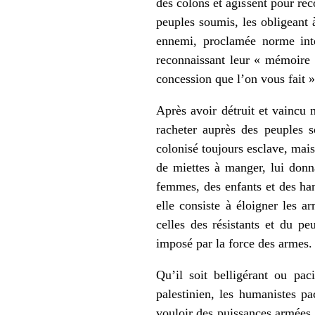
des colons et agissent pour réc
peuples soumis, les obligeant 
ennemi, proclamée norme inte
reconnaissant leur « mémoire 
concession que l’on vous fait »
Après avoir détruit et vaincu m
racheter auprès des peuples s
colonisé toujours esclave, mais
de miettes à manger, lui donna
femmes, des enfants et des hand
elle consiste à éloigner les a
celles des résistants et du pe
imposé par la force des armes.
Qu’il soit belligérant ou pac
palestinien, les humanistes p
vouloir des puissances armées.