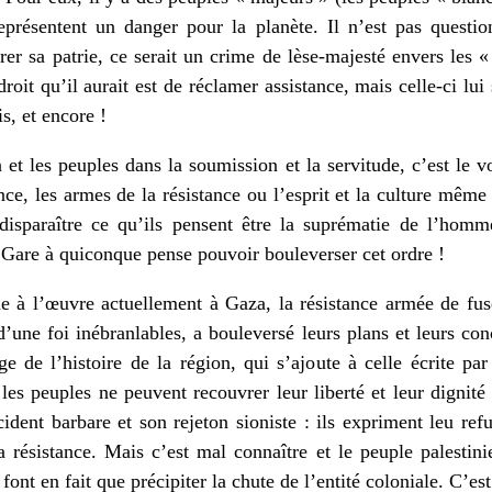
représentent un danger pour la planète. Il n’est pas questio
r sa patrie, ce serait un crime de lèse-majesté envers les «
oit qu’il aurait est de réclamer assistance, mais celle-ci lui
s, et encore !
 et les peuples dans la soumission et la servitude, c’est le v
ance, les armes de la résistance ou l’esprit et la culture même 
disparaître ce qu’ils pensent être la suprématie de l’homm
Gare à quiconque pense pouvoir bouleverser cet ordre !
ne à l’œuvre actuellement à Gaza, la résistance armée de fusé
d’une foi inébranlables, a bouleversé leurs plans et leurs co
ge de l’histoire de la région, qui s’ajoute à celle écrite pa
es peuples ne peuvent recouvrer leur liberté et leur dignité q
ident barbare et son rejeton sioniste : ils expriment leu ref
a résistance. Mais c’est mal connaître et le peuple palestini
font en fait que précipiter la chute de l’entité coloniale. C’est