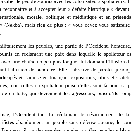
oncilier le peuple soumis avec les colonisateurs spoliateurs. Il
à reconnaître et à accepter leur « défaite historique » devant
rnationale, morale, politique et médiatique et en prétend
» (Nakba), mais rien de plus : « vous devez vous satisfaire 
.
ilitairement les peuples, une partie de l’Occident, honteuse,
oumis en réclamant une paix dans laquelle le spoliateur es
 avec une chaîne un peu plus longue, lui donnant l’illusion d’
nt l’illusion de bien-être. Elle l’abreuve de paroles juridiqu
icapés et l’amuse en finançant expositions, films et « atelie
rmes, non celles du spoliateur puisqu’elles sont là pour sa 
uple en lutte, qui deviennent les agresseurs, puisqu’ils rom
ifiste, l’Occident tue. En réclamant le désarmement de la
acifistes abandonnent un peuple sans défense aucune, le s
 Pour eux, il y a des peuples « majeurs » (les peuples « blanc