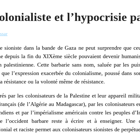
lonialiste et l’hypocrisie pa
ssar
e sioniste dans la bande de Gaza ne peut surprendre que ceu
ne depuis la fin du XIXème siècle pouvaient devenir humanist
on palestinienne. Cette barbarie sans nom, saluée par les puis
st que l’expression exacerbée du colonialisme, poussé dans son
la résistance ou la volonté même de résistance.
és par les colonisateurs de la Palestine et leur appareil mil
 français (de l’Algérie au Madagascar), par les colonisateur
indiens et par l’impérialisme américain contre les peuples d’I
e l’occident barbare reste à écrire et à enseigner. Une d
onial et raciste permet aux colonisateurs sionistes de perpét