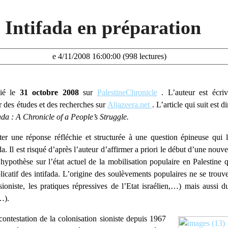
 Intifada en préparation
e 4/11/2008 16:00:00 (998 lectures)
lié le
31 octobre 2008
sur
PalestineChronicle
. L’auteur est écriv
r des études et des recherches sur
Aljazeera.net
. L’article qui suit est 
da : A Chronicle of a People’s Struggle.
r une réponse réfléchie et structurée à une question épineuse qui l
. Il est risqué d’après l’auteur d’affirmer a priori le début d’une nouvel
ypothèse sur l’état actuel de la mobilisation populaire en Palestine qu
licatif des intifada. L’origine des soulèvements populaires ne se trou
sioniste, les pratiques répressives de l’Etat israélien,…) mais aussi d
…).
contestation de la colonisation sioniste depuis 1967