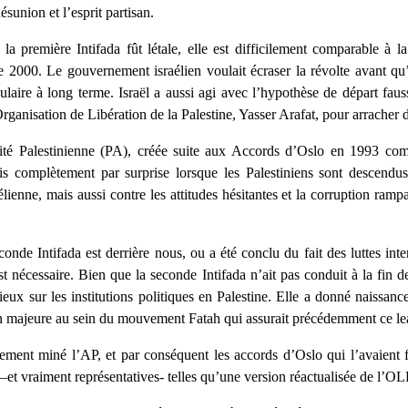
sunion et l’esprit partisan.
la première Intifada fût létale, elle est difficilement comparable à l
2000. Le gouvernement israélien voulait écraser la révolte avant qu’
aire à long terme. Israël a aussi agi avec l’hypothèse de départ faus
Organisation de Libération de la Palestine, Yasser Arafat, pour arracher 
torité Palestinienne (PA), créée suite aux Accords d’Oslo en 1993 com
is complètement par surprise lorsque les Palestiniens sont descendu
lienne, mais aussi contre les attitudes hésitantes et la corruption ramp
onde Intifada est derrière nous, ou a été conclu du fait des luttes int
t nécessaire. Bien que la seconde Intifada n’ait pas conduit à la fin de
eux sur les institutions politiques en Palestine. Elle a donné naissanc
on majeure au sein du mouvement Fatah qui assurait précédemment ce le
ment miné l’AP, et par conséquent les accords d’Oslo qui l’avaient fa
s –et vraiment représentatives- telles qu’une version réactualisée de l’OL