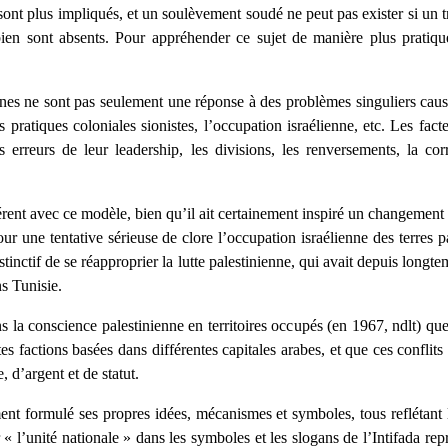
 sont plus impliqués, et un soulèvement soudé ne peut pas exister si un
en sont absents. Pour appréhender ce sujet de manière plus pratique,
ennes ne sont pas seulement une réponse à des problèmes singuliers caus
pratiques coloniales sionistes, l’occupation israélienne, etc. Les fact
es erreurs de leur leadership, les divisions, les renversements, la c
ent avec ce modèle, bien qu’il ait certainement inspiré un changement 
 pour une tentative sérieuse de clore l’occupation israélienne des terres
nstinctif de se réapproprier la lutte palestinienne, qui avait depuis longte
s Tunisie.
ans la conscience palestinienne en territoires occupés (en 1967, ndlt) que
tes factions basées dans différentes capitales arabes, et que ces conflit
, d’argent et de statut.
t formulé ses propres idées, mécanismes et symboles, tous reflétant l’
 « l’unité nationale » dans les symboles et les slogans de l’Intifada repr