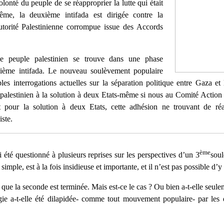
lonté du peuple de se réapproprier la lutte qui était
me, la deuxième intifada est dirigée contre la
utorité Palestinienne corrompue issue des Accords
le peuple palestinien se trouve dans une phase
isième intifada. Le nouveau soulèvement populaire
es interrogations actuelles sur la séparation politique entre Gaza et
 palestinien à la solution à deux Etats-même si nous au Comité Action
nt pour la solution à deux Etats, cette adhésion ne trouvant de réa
iste.
ème
 été questionné à plusieurs reprises sur les perspectives d’un 3
soul
mple, est à la fois insidieuse et importante, et il n’est pas possible d
 que la seconde est terminée. Mais est-ce le cas ? Ou bien a-t-elle seule
gie a-t-elle été dilapidée- comme tout mouvement populaire- par les d