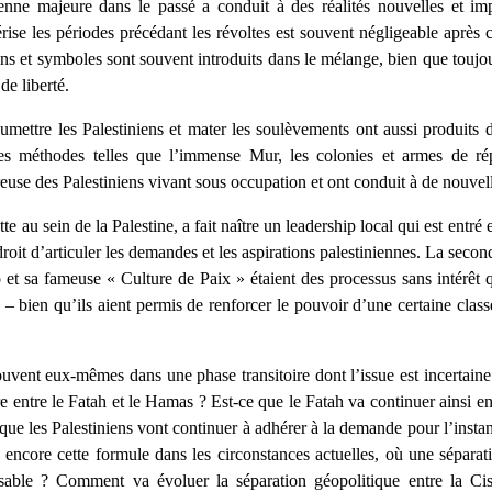
ienne majeure dans le passé a conduit à des réalités nouvelles et imp
térise les périodes précédant les révoltes est souvent négligeable aprè
ns et symboles sont souvent introduits dans le mélange, bien que toujou
de liberté.
mettre les Palestiniens et mater les soulèvements ont aussi produits de
es méthodes telles que l’immense Mur, les colonies et armes de ré
use des Palestiniens vivant sous occupation et ont conduit à de nouvell
te au sein de la Palestine, a fait naître un leadership local qui est entré 
droit d’articuler les demandes et les aspirations palestiniennes. La seco
et sa fameuse « Culture de Paix » étaient des processus sans intérêt 
n – bien qu’ils aient permis de renforcer le pouvoir d’une certaine classe
ouvent eux-mêmes dans une phase transitoire dont l’issue est incertaine
e entre le Fatah et le Hamas ? Est-ce que le Fatah va continuer ainsi en
ue les Palestiniens vont continuer à adhérer à la demande pour l’instan
a encore cette formule dans les circonstances actuelles, où une séparat
isable ? Comment va évoluer la séparation géopolitique entre la Ci