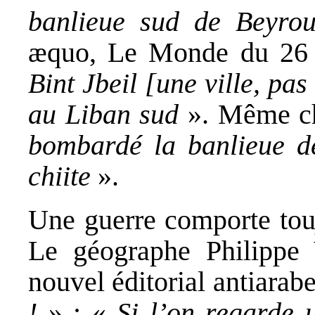
banlieue sud de Beyrou
æquo, Le Monde du 26 j
Bint Jbeil [une ville, pa
au Liban sud
». Même ch
bombardé la banlieue de
chiite
».
Une guerre comporte tou
Le géographe Philippe 
nouvel éditorial antiarab
!
» : «
Si l’on regarde 