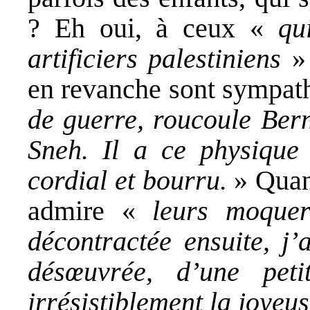
? Eh oui, à ceux «
qu
artificiers palestiniens
» 
en revanche sont sympat
de guerre, roucoule Ber
Sneh. Il a ce physique 
cordial et bourru.
» Quan
admire «
leurs moque
décontractée ensuite, j’
désœuvrée, d’une pet
irrésistiblement la joyeu